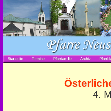
Startseite
Termine
Pfarrfamilie
Archiv
Pfarrbla
Österlich
4. 